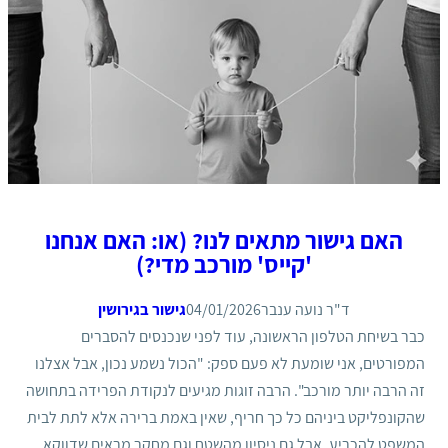
האם גישור מתאים לנו? (או: האם אנחנו
'קייס' מורכב מדי?)
ד"ר נועה ענבר
04/01/2026
גישור בגירושין
כבר בשיחת הטלפון הראשונה, עוד לפני שנכנסים להסברים
המפורטים, אני שומעת לא פעם ספק: "הכול נשמע נכון, אבל אצלנו
זה הרבה יותר מורכב". הרבה זוגות מגיעים לנקודת הפרידה בתחושה
שהקונפליקט ביניהם כל כך חריף, שאין באמת ברירה אלא לתת לבית
המשפט להכריע. אבל גם ניסיון מהשטח וגם מחקר מראים שדווקא