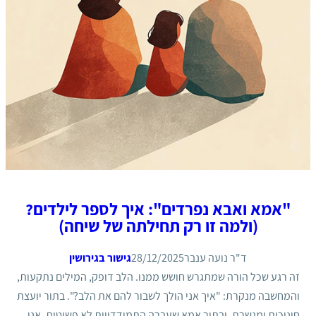
"אמא ואבא נפרדים": איך לספר לילדים?
(ולמה זו רק תחילתה של שיחה)
ד"ר נועה ענבר
28/12/2025
גישור בגירושין
זה רגע שכל הורה שמתגרש חושש ממנו. הלב דופק, המילים נתקעות,
והמחשבה מנקרת: "איך אני הולך לשבור להם את הלב?". בתור יועצת
חינוכית ומגשרת, ובתור אמא שעברה התמודדויות לא פשוטות, אני