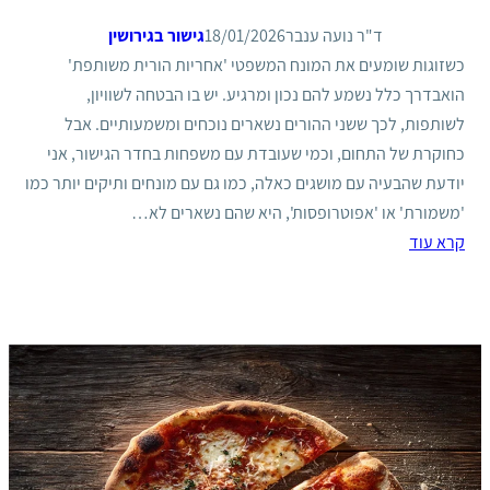
ד"ר נועה ענבר
18/01/2026
גישור בגירושין
כשזוגות שומעים את המונח המשפטי 'אחריות הורית משותפת'
הואבדרך כלל נשמע להם נכון ומרגיע. יש בו הבטחה לשוויון,
לשותפות, לכך ששני ההורים נשארים נוכחים ומשמעותיים. אבל
כחוקרת של התחום, וכמי שעובדת עם משפחות בחדר הגישור, אני
יודעת שהבעיה עם מושגים כאלה, כמו גם עם מונחים ותיקים יותר כמו
'משמורת' או 'אפוטרופסות', היא שהם נשארים לא…
קרא עוד