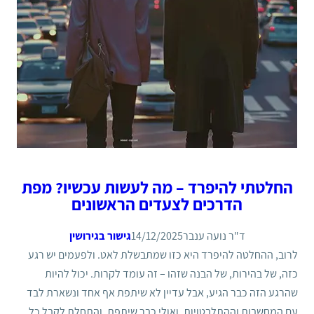
החלטתי להיפרד – מה לעשות עכשיו? מפת
הדרכים לצעדים הראשונים
ד"ר נועה ענבר
14/12/2025
גישור בגירושין
לרוב, ההחלטה להיפרד היא כזו שמתבשלת לאט. ולפעמים יש רגע
כזה, של בהירות, של הבנה שזהו – זה עומד לקרות. יכול להיות
שהרגע הזה כבר הגיע, אבל עדיין לא שיתפת אף אחד ונשארת לבד
עם המחשבות וההתלבטויות. ואולי כבר שיתפת, והתחלת לקבל כל